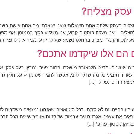
עסק מצליח?
להצליח בעסק שלהם.אחת השאלות שאני שואלת, מה אתה עושה בשבי
ליח: "אני מעלה פוסטים קבוע, אני משקיע כסף בממומן, אני מפר
ע לנטוורקינג" "מצוין, בהחלט נשמע שאתה יודע ומכיר את ערוצי ה
 הם אלו שיקדמו אתכם?
אני עדיין זוכרת את הדייט הזה לפני יותר מ-8 שנים. הדייט הלכאורה מושלם. בחור צעיר, נמ
ק לאוויר תזמיני כל מה שרק תרצי, אפשר להגיד שסומן ✓ על חלק גד
מצע הדייט נפל לי […]
יהיו בחיינו.וזה לא סתם, בכל סיטואציה שאנחנו נמצאים משדרים לנ
מוצאים את עצמנו אגרנים עם ערמות של קניות או מרוששים מכל הרכ
ריאן נוטסון, פרופ' […]