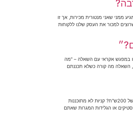
בה?
יע ממני שאני מנטורית מכירות, אך זו
וצים למכור את העסק שלנו ללקוחות
ם?״
או במפגש אקראי עם השאלה – "מה
ך, השאלה מה קורה כשלא תכננתם
איך קרה שרק נכנסתי לחנות לקנות עטים ודפדפות, ובפועל מלאתי עגלה שלמה? מקניה של 20ש"ח, לקניה של 200ש"ח? קניות לא מתוכננות
סטיקים או הגלידות המגרות שאתם